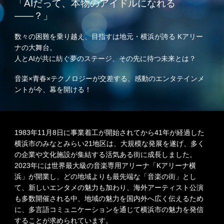
「AIだって、本物のアイドルになれる
——？」
数々の困難を乗り越え、目指すは地元・横浜が誇る Kアリー
ナの大舞台。
人とAIが共に紡ぐ夢のステージ、その先に待つ未来とは？
音楽×青春×テクノロジーが交差する、感動のエンタテインメ
ントが今、幕を開ける！
1983年11月8日に事業着工が開始されてから41年が経過した
横浜市のみなとみらい21地区は、大規模な発展を遂げ、多く
の企業や文化施設が集結する活気ある街に成長しました。
2023年には世界最大級の音楽専用アリーナ「Kアリーナ横
浜」が開業し、どの地域よりも最先端な「音楽の街」とし
て、新しいエンタメの魅力も加わり、海外アーティスト公演
も多数開催される中、地域の魅力を国内外へ広く伝えるため
に、多言語コミュニケーションを通じて横浜市の魅力を発信
することが求められています。