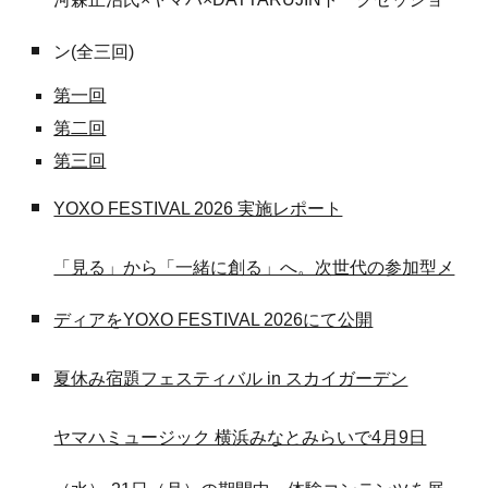
ン(全三回)
第一回
第二回
第三回
YOXO FESTIVAL 2026 実施レポート
「見る」から「一緒に創る」へ。次世代の参加型メ
ディアをYOXO FESTIVAL 2026にて公開
夏休み宿題フェスティバル in スカイガーデン
ヤマハミュージック 横浜みなとみらいで4月9日