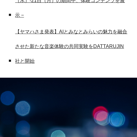
（水）-21日（月）の期間中、体験コンテンツを展
示 −
【ヤマハさま発表】AIとみなとみらいの魅力を融合
させた新たな音楽体験の共同実験をDATTARUJIN
社と開始