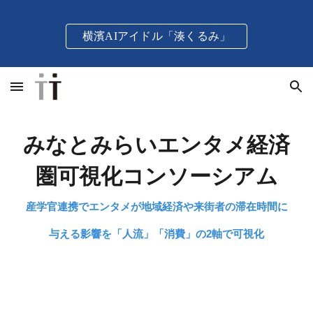
Skip to main content
Skip to navigation
横濱AIアイドル「湊くるみ」
みなとみらいエンタメ経済
圏可視化コンソーシアム
産学官連携でエンタメが地域経済や来街者の滞在時間に
与える影響を「人流」「消費」
の2軸で
可視化