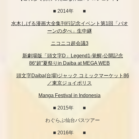
■ 2014年
■
水木しげる漫画大全集刊行記念イベント第1回「バオ
ーンの夕べ」生中継
ニコニコ超会議3
新劇場版「頭文字D」Legend1-覚醒-公開記念
86“超”夏祭りin Daiba at MEGA WEB
頭文字Daiba(台場)ジャック コミックマーケット86
／東京ジョイポリス
Manga Festival in Indonesia
■ 2015年
■
わぐらぶ仙台バスツアー
■ 2016年
■