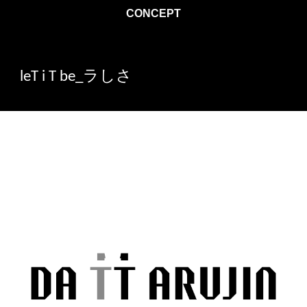
CONCEPT
leT i T be_ラしさ