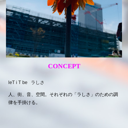
CONCEPT
leT i T be ラしさ
人、街、音、空間。それぞれの「
ラ
しさ」のための調
律を手掛ける。