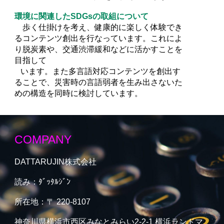
環境に関連したSDGsの取組について
歩く仕掛けを考え、健康的に楽しく体験でき
るコンテンツ創出を行なっています。これによ
り脱炭素や、交通渋滞緩和などに活かすことを
目指して
います。また多言語対応コンテンツを創出す
ることで、災害時の言語弱者を生み出さないた
めの構造を同時に検討しています。
COMPANY
DATTARUJIN
株式会社
読み：ﾀﾞｯﾀﾙｼﾞﾝ
所在地：
〒 220-8107
神奈川県横浜市西区みなとみらい2-2-1 横浜ランドマ