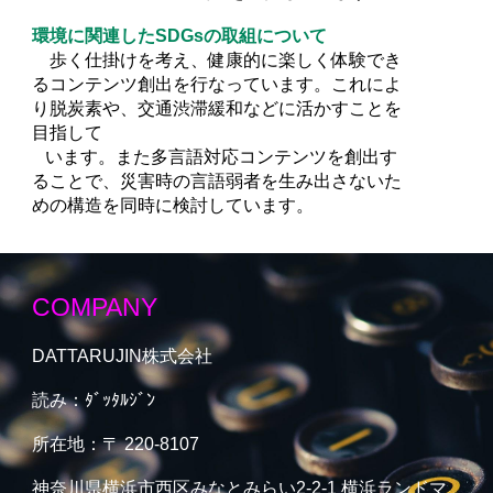
環境に関連したSDGsの取組について
歩く仕掛けを考え、健康的に楽しく体験でき
るコンテンツ創出を行なっています。これによ
り脱炭素や、交通渋滞緩和などに活かすことを
目指して
います。また多言語対応コンテンツを創出す
ることで、災害時の言語弱者を生み出さないた
めの構造を同時に検討しています。
COMPANY
DATTARUJIN
株式会社
読み：ﾀﾞｯﾀﾙｼﾞﾝ
所在地：
〒 220-8107
神奈川県横浜市西区みなとみらい2-2-1 横浜ランドマ