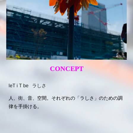
CONCEPT
leT i T be ラしさ
人、街、音、空間。それぞれの「
ラ
しさ」のための調
律を手掛ける。